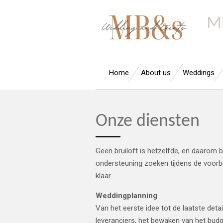
Ga
M
direct
naar
de
hoofdinhoud
Home
About us
Weddings
Onze diensten
Geen bruiloft is hetzelfde, en daarom bi
ondersteuning zoeken tijdens de voorber
klaar.
Weddingplanning
Van het eerste idee tot de laatste detai
leveranciers, het bewaken van het budge