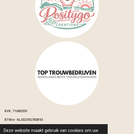
KVK: 71680209
BTWnr: NL002392783B93
Deze website maakt gebruik van cookies om uw
© 2024 - 2026 MB&s Wedding and Events