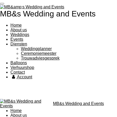
Ga
direct
MB&s Wedding and Events
naar
de
hoofdinhoud
Home
About us
Weddings
Events
Diensten
Weddingplanner
Ceremoniemeester
Trouwadviesgesprek
Balloons
Verhuurshop
Contact
Account
MB&s Wedding and Events
Home
About us