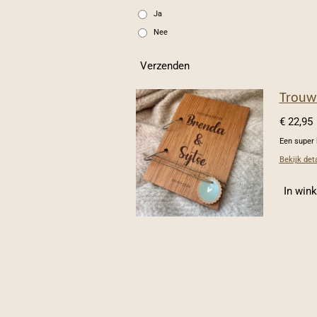
Ja
Nee
Verzenden
Trouw
€ 22,95
Een super 
Bekijk deta
In win