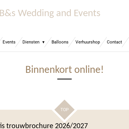
B&s Wedding and Events
Events
Diensten
Balloons
Verhuurshop
Contact
Binnenkort online!
TOP
tis trouwbrochure 2026/2027