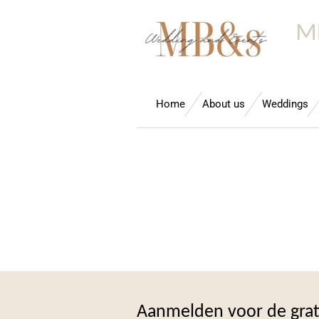
Ga
M
direct
naar
de
hoofdinhoud
Home
About us
Weddings
Aanmelden voor de gra