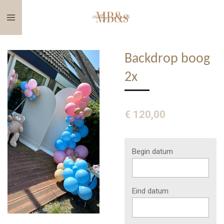
Ga
direct
naar
de
Backdrop boog
hoofdinhoud
2x
€ 120,00
Begin datum
Eind datum