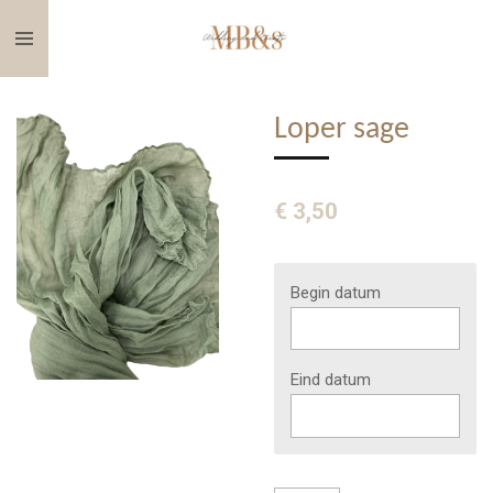
Ga
direct
naar
de
Loper sage
hoofdinhoud
€ 3,50
Begin datum
Eind datum