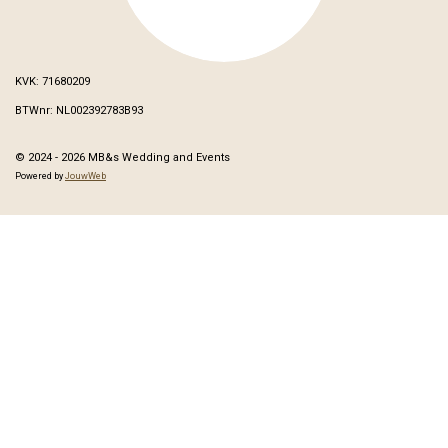
KVK: 71680209
BTWnr: NL002392783B93
© 2024 - 2026 MB&s Wedding and Events
Powered by
JouwWeb