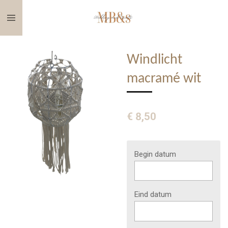
Ga
direct
naar
de
Windlicht
hoofdinhoud
macramé wit
€ 8,50
Begin datum
Eind datum