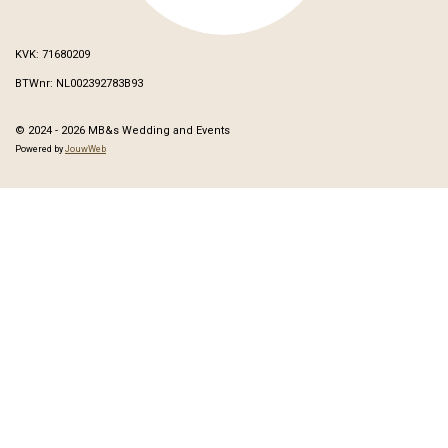
KVK: 71680209
BTWnr: NL002392783B93
© 2024 - 2026 MB&s Wedding and Events
Powered by
JouwWeb