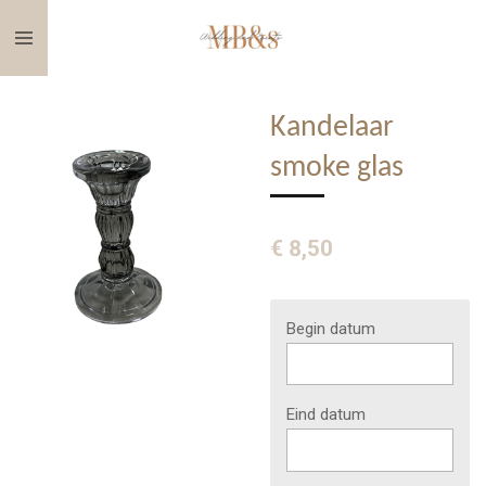
Ga
direct
naar
de
Kandelaar
hoofdinhoud
smoke glas
€ 8,50
Begin datum
Eind datum