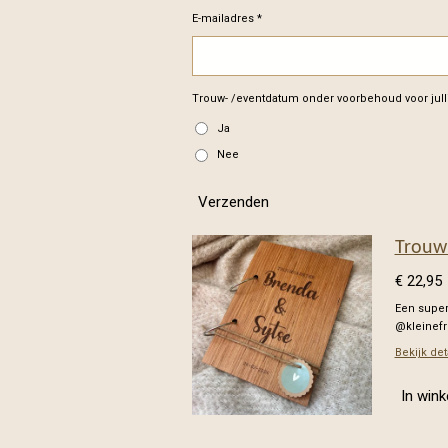
E-mailadres *
Trouw- /eventdatum onder voorbehoud voor julli
Ja
Nee
Verzenden
Trouw
€ 22,95
Een super
@kleinef
Bekijk det
In win