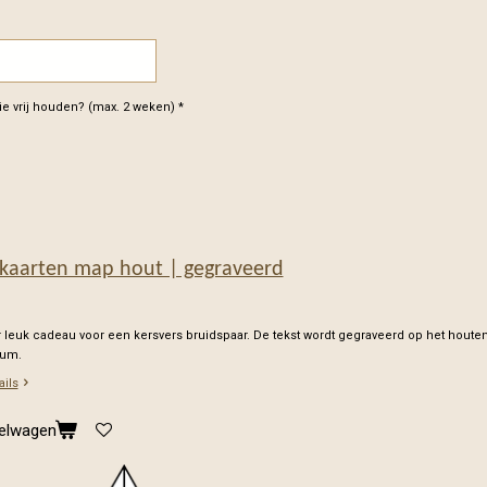
e vrij houden? (max. 2 weken) *
kaarten map hout | gegraveerd
 leuk cadeau voor een kersvers bruidspaar. De tekst wordt gegraveerd op het houte
rum.
ails
kelwagen