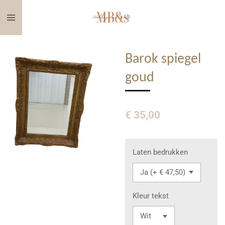
Ga
direct
naar
de
Barok spiegel
hoofdinhoud
goud
€ 35,00
Laten bedrukken
Kleur tekst