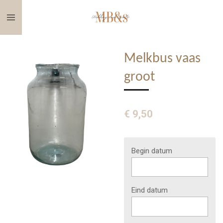
Ga
direct
naar
de
Melkbus vaas
hoofdinhoud
groot
€ 9,50
Begin datum
Eind datum