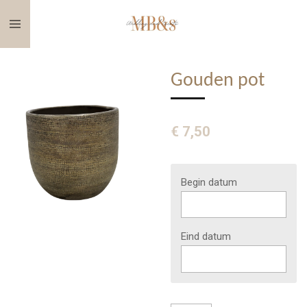
Ga
direct
naar
de
Gouden pot
hoofdinhoud
€ 7,50
Begin datum
Eind datum