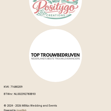
KVK: 71680209
BTWnr: NL002392783B93
© 2024 - 2026 MB&s Wedding and Events
Powered by
JouwWeb