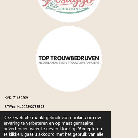
KVK: 71680209
BTWnr: NL002392783B93
Deze website maakt gebruik van cookies om uw
© 2024 - 2026 MB&s Wedding and Events
ervaring te verbeteren en op maat gemaakte
Powered by
JouwWeb
advertenties weer te geven. Door op ‘Accepteren’
te klikken, gaat u akkoord met het gebruik van alle