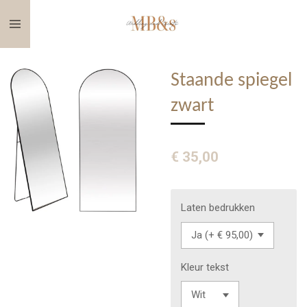
Ga
direct
naar
de
Staande spiegel
hoofdinhoud
zwart
€ 35,00
Laten bedrukken
Kleur tekst