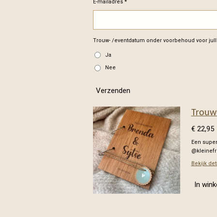
E-mailadres *
Trouw- /eventdatum onder voorbehoud voor julli
Ja
Nee
Verzenden
Trouw
€ 22,95
Een super
@kleinef
Bekijk det
In win