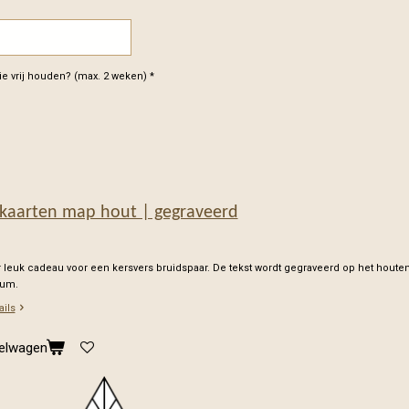
e vrij houden? (max. 2 weken) *
kaarten map hout | gegraveerd
 leuk cadeau voor een kersvers bruidspaar. De tekst wordt gegraveerd op het houte
rum.
ails
kelwagen