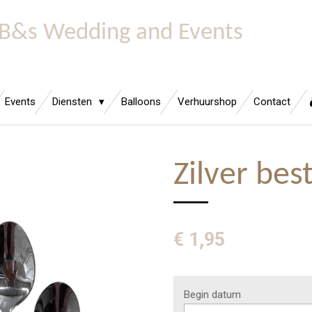
B&s Wedding and Events
Events
Diensten
Balloons
Verhuurshop
Contact
Zilver bes
€ 1,95
Begin datum