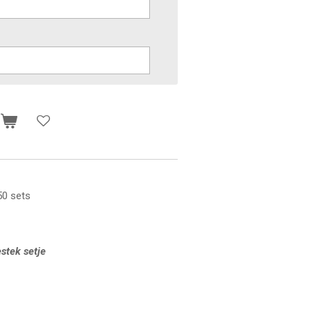
n
50 sets
stek setje