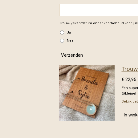
Trouw- /eventdatum onder voorbehoud voor julli
Ja
Nee
Verzenden
Trouw
€ 22,95
Een super
@kleinef
Bekijk det
In win