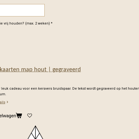
e vrij houden? (max. 2 weken) *
kaarten map hout | gegraveerd
 leuk cadeau voor een kersvers bruidspaar. De tekst wordt gegraveerd op het houte
rum.
ails
kelwagen