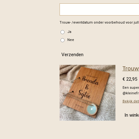
Trouw- /eventdatum onder voorbehoud voor julli
Ja
Nee
Verzenden
Trouw
€ 22,95
Een super
@kleinef
Bekijk det
In win