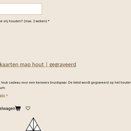
e vrij houden? (max. 2 weken) *
kaarten map hout | gegraveerd
 leuk cadeau voor een kersvers bruidspaar. De tekst wordt gegraveerd op het houte
rum.
ails
kelwagen