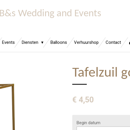
B&s Wedding and Events
Events
Diensten
Balloons
Verhuurshop
Contact
Tafelzuil 
€ 4,50
Begin datum