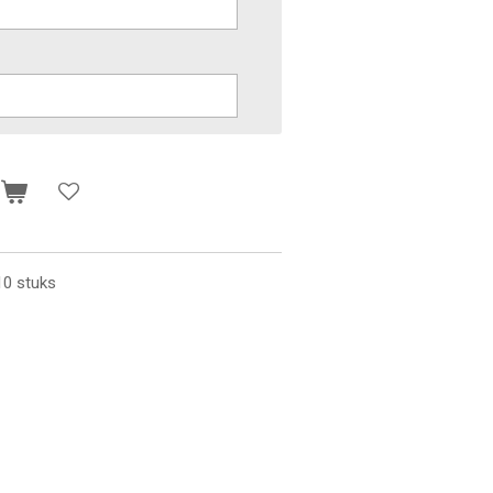
n
10 stuks