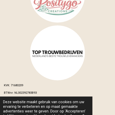
KVK: 71680209
BTWnr: NL002392783B93
Deze website maakt gebruik van cookies om uw
© 2024 - 2026 MB&s Wedding and Events
ervaring te verbeteren en op maat gemaakte
Powered by
JouwWeb
advertenties weer te geven. Door op ‘Accepteren’