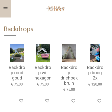
Ga
direct
naar
de
Backdrops
hoofdinhoud
Backdro
Backdro
Backdro
Backdro
p rond
p wit
p
p boog
goud
hexagon
driehoek
2x
bruin
€ 75,00
€ 75,00
€ 120,00
€ 75,00
Bekijk details
Bekijk details
Bekijk details
Bekijk details