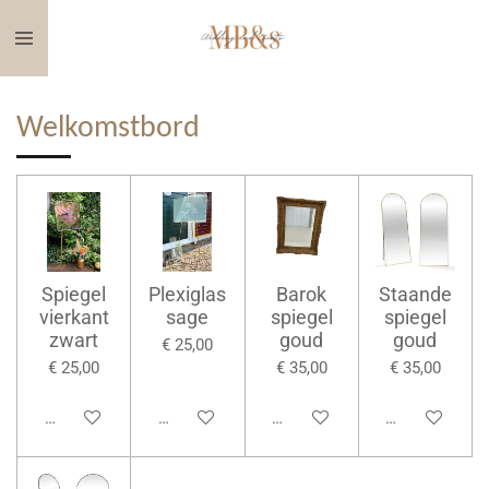
Ga
direct
naar
de
Welkomstbord
hoofdinhoud
Spiegel
Plexiglas
Barok
Staande
vierkant
sage
spiegel
spiegel
zwart
goud
goud
€ 25,00
€ 25,00
€ 35,00
€ 35,00
Bekijk details
Bekijk details
Bekijk details
Bekijk details